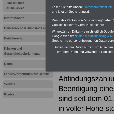
Publikationen
Lesen Sie bitte unsere
Datenschutzrichtlinie
,
OnlineService
und lokalen Speicher nutzt.
Informationen
Durch das Klicken von "Zustimmung" geben Sie
Cookies auf Ihrem Gerät zu speichern.
Beihilferecht in Bund und Ländern
Wir gewähren Dritten - einschließlich Google -
Google-Website "
Datenschutzerklärung & N
Beihilferecht
Google ihre personenbezogenen Daten verw
Dürfen wir Ihre Daten nutzen, um Anzeigen 
Kliniken und
erheben Daten und verwenden Cookies, 
Steuer A - B - C
Gesundheitseinrichtungen
Recht
Abfindungen
Landesvorschriften zur Beihilfe
Abfindungszahlu
Service
Beendigung eines
Kontakt
sind seit dem 01
in voller Höhe ste