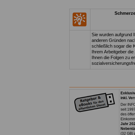
Schmerze
Sie wurden aufgrund Ih
anderen Gründen nach
schließlich sogar die
Ihrem Arbeitgeber di
Ihnen die Folgen zu er
sozialversicherungsfr
Exklusi
inkl. Ve
Der INFO
seit 1997
des öffe
Einkomm
Jahr 20
Nebentät
(32 GB)