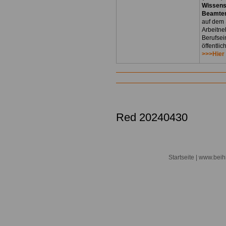
Wissens
Beamten
auf dem 
Arbeitne
Berufsei
öffentli
>>>Hier
Red 20240430
Startseite
| www.beihi