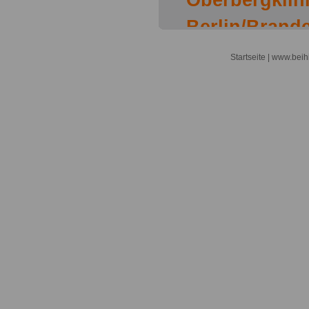
Oberbergklin
Berlin/Brand
Rietz
Startseite
| www.beihi
Beihilfefähig
Fachklinik Al
Beihilfefähig
Rhön-Klinik G
Beihilfefähige
Oberstdorf
Beihilfefähig
für Kinder un
Beelitz-Heilst