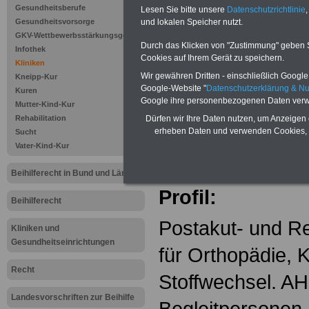
CELENUS F
Gesundheitsberufe
Lesen Sie bitte unsere
Datenschutzrichtlinie
,
Sachsenho
Gesundheitsvorsorge
und lokalen Speicher nutzt.
GKV-Wettbewerbsstärkungsgesetz
Durch das Klicken von "Zustimmung" geben Sie
Infothek
Badstr. 21
Cookies auf Ihrem Gerät zu speichern.
Kliniken
Wir gewähren Dritten - einschließlich Google -
Kneipp-Kur
08645 Bad Elste
Google-Website "
Datenschutzerklärung & N
Kuren
Google ihre personenbezogenen Daten verw
Mutter-Kind-Kur
Tel.: 037437 74-
Rehabilitation
Dürfen wir Ihre Daten nutzen, um Anzeigen 
erheben Daten und verwenden Cookies, 
Sucht
E-Mail:
info@fac
Vater-Kind-Kur
sachsenhof.de
Beihilferecht in Bund und Ländern
Profil:
Beihilferecht
Postakut- und Re
Kliniken und
Gesundheitseinrichtungen
für Orthopädie, 
Recht
Stoffwechsel. A
Landesvorschriften zur Beihilfe
Begleitpersonen, 