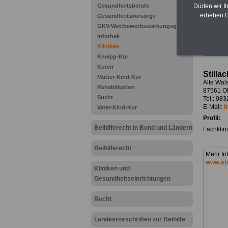
Zum Kom
Gesundheitsberufe
Dürfen wir I
Euro kö
erheben D
Gesundheitsvorsorge
(32 GB) 
GKV-Wettbewerbsstärkungsgesetz
Büchern
>>>Hier
Infothek
Kliniken
Kneipp-Kur
.
Kuren
Stilla
Mutter-Kind-Kur
Alte Wals
Rehabilitation
87561 Ob
Sucht
Tel.: 08
E-Mail:
i
Vater-Kind-Kur
Profil:
Beihilferecht in Bund und Ländern
Fachklin
Beihilferecht
Mehr In
www.sti
Kliniken und
Gesundheitseinrichtungen
Recht
Landesvorschriften zur Beihilfe