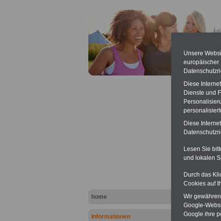
Unsere Websit
europäischer
Datenschutzri
Diese Interne
Dienste und F
Personalisier
personalisier
Diese Interne
Beihil
Datenschutzric
Lesen Sie bit
und lokalen S
Durch das Kli
Cookies auf I
Wir gewähren D
home
Exklusi
(32 GB)
Google-Websi
eBooks
Google ihre 
Informationen