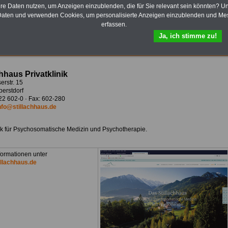
die beihilfefähig abrechnen können.
>>>Hier zur
plettpreis von nur 22,50
hre Daten nutzen, um Anzeigen einzublenden, die für Sie relevant sein könnten? U
Bestellung
nnen Sie den USB-Stick
aten und verwenden Cookies, um personalisierte Anzeigen einzublenden und Me
mit 8 aufgespielten
erfassen.
 bzw. eBooks bestellen
 zur Bestellung
Ja, ich stimme zu!
chhaus Privatklinik
erstr. 15
erstdorf
322 602-0 · Fax: 602-280
nfo@stillachhaus.de
ik für Psychosomatische Medizin und Psychotherapie.
formationen unter
llachhaus.de