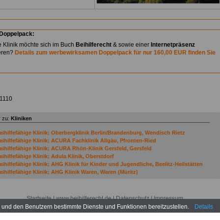
-Doppelpack:
e Klinik möchte sich im Buch
Beihilferecht
& sowie einer
Internetpräsenz
eren?
Details zum werbewirksamen Doppelpack für nur 160,00 EUR finden Sie
1110
 zu:
Kliniken
eihilfefähige Klinik: Oberbergklinik Berlin/Brandenburg, Wendisch Rietz
eihilfefähige Klinik: ACURA Fachklinik Allgäu, Pfronten-Ried
eihilfefähige Klinik: ACURA Rhön-Klinik Gersfeld, Gersfeld
eihilfefähige Klinik: Adula Klinik, Oberstdorf
eihilfefähige Klinik: AHG Klinik für Kinder und Jugendliche, Beelitz-Heilstätten
eihilfefähige Klinik: AHG Klinik Waren, Waren (Müritz)
eihilfefähige Klinik: Akutklinik Bad Saulgau, Bad Saulgau
eihilfefähige Klinik: Akutklinik Urbachtal, Bad Waldsee
eihilfefähige Klinik: Asklepios Klinik & Hotel St. Wolfgang, Bad Griesbach-Therme
Startseite
| www.beihilferecht.de |
Datenschutz
|
Impressum
eihilfefähige Klinik: Asklepios Klinik Triberg, Triberg
n und den Benutzern bestimmte Dienste und Funktionen bereitzustellen.
Details
eihilfefähige Klinik: Bayerwald-Klinik, Cham-Windischbergerdorf
eihilfefähige Klinik: Berolina Klinik, Löhne / Bad Oeynhausen