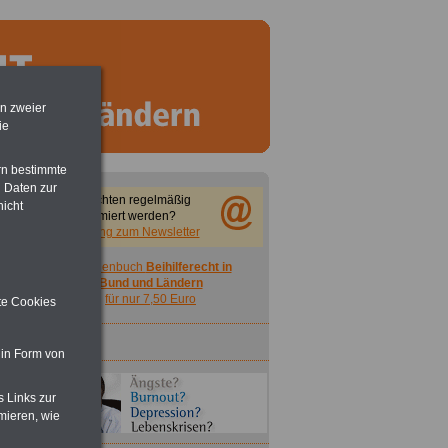
en zweier
ie
rn bestimmte
 Daten zur
Sie möchten regelmäßig
nicht
informiert werden?
Anmeldung zum Newsletter
Taschenbuch
Beihilferecht in
Bund und Ländern
für nur 7,50 Euro
ite Cookies
 in Form von
s Links zur
mieren, wie