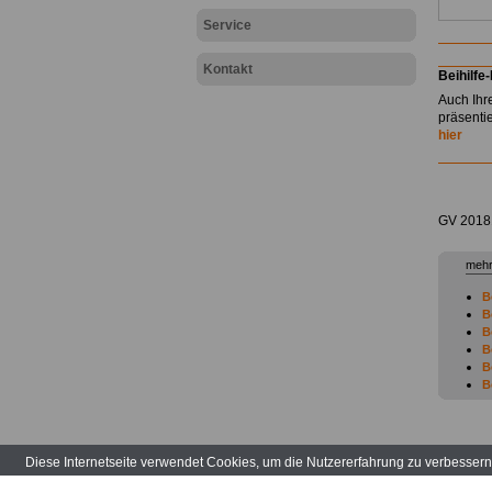
Service
Kontakt
Beihilfe
Auch Ihr
präsenti
hier
GV 2018
mehr
B
B
B
B
B
B
B
B
B
B
Diese Internetseite verwendet Cookies, um die Nutzererfahrung zu verbesser
B
B