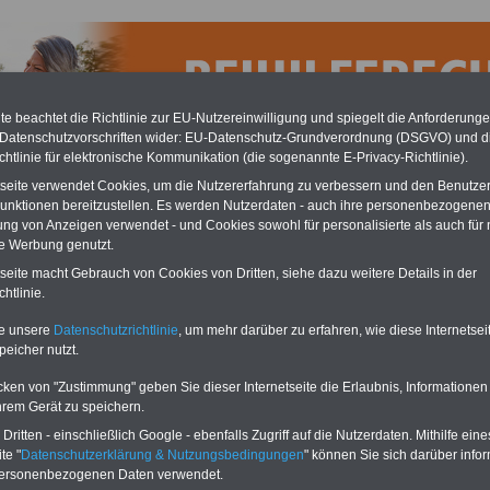
e beachtet die Richtlinie zur EU-Nutzereinwilligung und spiegelt die Anforderung
 Datenschutzvorschriften wider: EU-Datenschutz-Grundverordnung (DSGVO) und d
chtlinie für elektronische Kommunikation (die sogenannte E-Privacy-Richtlinie).
tseite verwendet Cookies, um die Nutzererfahrung zu verbessern und den Benutze
unktionen bereitzustellen. Es werden Nutzerdaten - auch ihre personenbezogenen
ung von Anzeigen verwendet - und Cookies sowohl für personalisierte als auch für 
te Werbung genutzt.
tseite macht Gebrauch von Cookies von Dritten, siehe dazu weitere Details in der
fefähige Klinik: Stillachhaus Privatklinik GmbH, Oberstdorf
htlinie.
Ratgeber Beihilfe in Bund und Ländern
te unsere
Datenschutzrichtlinie
, um mehr darüber zu erfahren, wie diese Internetse
peicher nutzt.
Das beliebte Buch
kostet nur 7,50 Euro
und informiert
rund um die Beihilfe in Bund und Ländern. Autor ist der
Beamtenexperte Dipl. Verw. Uwe Tillmann
. Das
cken von "Zustimmung" geben Sie dieser Internetseite die Erlaubnis, Informationen
Beihilferecht ist nicht bundeseinheitlich geregelt. Der
hrem Gerät zu speichern.
Ratgeber kommentiert die Bundesvorschriften,
ritten - einschließlich Google - ebenfalls Zugriff auf die Nutzerdaten. Mithilfe eine
v-Angebot: USB-Stick
wichtige Abweichungen der Länder sind in einem
 mit 8 Büchern bzw.
te "
Datenschutzerklärung & Nutzungsbedingungen
" können Sie sich darüber infor
eigenen Kapitel zusammengefasst. Besonderer
Service: im Buch finden Sie 100 ausgewählte Kliniken,
personenbezogenen Daten verwendet.