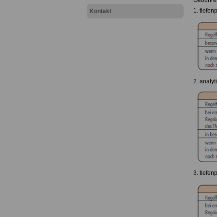
Gebühren
1. tiefe
Kontakt
2. analy
3. tiefe