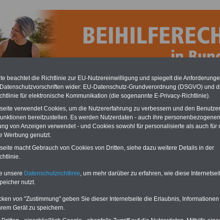
e beachtet die Richtlinie zur EU-Nutzereinwilligung und spiegelt die Anforderung
 Datenschutzvorschriften wider: EU-Datenschutz-Grundverordnung (DSGVO) und d
chtlinie für elektronische Kommunikation (die sogenannte E-Privacy-Richtlinie).
tseite verwendet Cookies, um die Nutzererfahrung zu verbessern und den Benutze
unktionen bereitzustellen. Es werden Nutzerdaten - auch ihre personenbezogenen
ung von Anzeigen verwendet - und Cookies sowohl für personalisierte als auch für 
beihilfeverordnung (BBhV): § 20 Verhaltenstherapie
te Werbung genutzt.
Ratgeber Beihilfe in Bund und Ländern
tseite macht Gebrauch von Cookies von Dritten, siehe dazu weitere Details in der
htlinie.
Das beliebte Buch
kostet nur 7,50 Euro
und informiert
rund um die Beihilfe in Bund und Ländern. Autor ist der
te unsere
Datenschutzrichtlinie
, um mehr darüber zu erfahren, wie diese Internetse
Beamtenexperte Dipl. Verw. Uwe Tillmann
. Das
Beihilferecht ist nicht bundeseinheitlich geregelt. Der
peicher nutzt.
Ratgeber kommentiert die Bundesvorschriften,
v-Angebot: USB-Stick
wichtige Abweichungen der Länder sind in einem
cken von "Zustimmung" geben Sie dieser Internetseite die Erlaubnis, Informationen
 mit 8 Büchern bzw.
eigenen Kapitel zusammengefasst. Besonderer
hrem Gerät zu speichern.
Service: im Buch finden Sie 100 ausgewählte Kliniken,