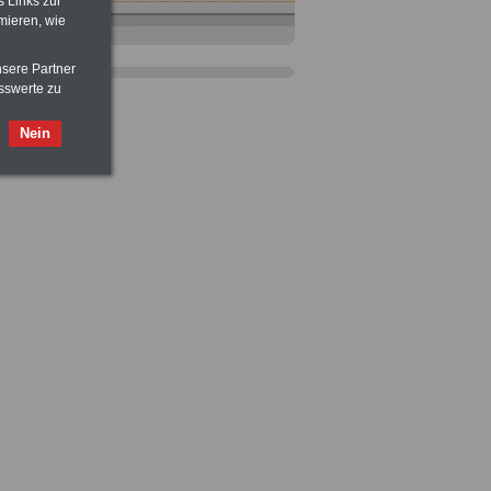
s Links zur
mieren, wie
nsere Partner
sswerte zu
Taschenbuch
Beihilferecht in
Bund und Ländern
Nein
für nur 7,50 Euro