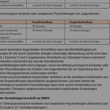
npsychologisch fundierte oder analytische Psychotherapie von Jugendlichen:
inisch besonders begründeten Einzelfällen kann die Beihilfefähigkeit von
ngen für die durch Gutachten belegte notwendige Behandlung auf für eine über
atz 1 Nummer 3 und 4 zugelassene Höchstzahl von Sitzungen hinaus anerkannt
Hierüber entscheidet die oberste Dienstbehörde.
eihilfefähigkeit steht nicht entgegen, wenn bei tiefenpsychologisch fundierter oder
cher Psychotherapie von Kindern und Jugendlichen bis zur Vollendung des 18.
ahres Bezugspersonen einbezogen werden.
ahmen psychoanalytisch begründeter Verfahren ist die simultane Kombination von
und Gruppentherapie grundsätzlich ausgeschlossen. Auf dem Gebiet der
ychologisch fundierten Psychotherapie kann eine solche Kombination nur bei
equenten Therapien aufgrund eines besonders begründeten Erstantrages
ührt werden.
ne Verwaltungsvorschrift zur BBhV
0 Tiefenpsychologisch fundierte und analytische Psychotherapie (bleibt frei) (seit
1 lautet § 20 "Verhaltenstherapie")