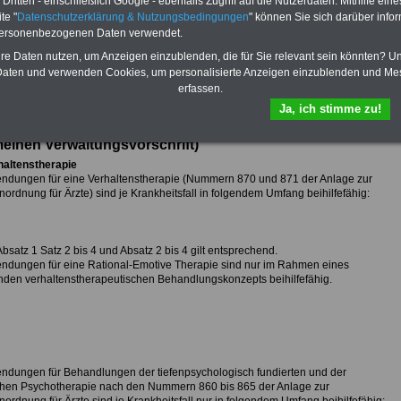
ritten - einschließlich Google - ebenfalls Zugriff auf die Nutzerdaten. Mithilfe eine
die beihilfefähig abrechnen können.
>>>Hier zur
plettpreis von nur 22,50
Bestellung
te "
Datenschutzerklärung & Nutzungsbedingungen
" können Sie sich darüber infor
nnen Sie den USB-Stick
personenbezogenen Daten verwendet.
mit 8 aufgespielten
 bzw. eBooks bestellen
hre Daten nutzen, um Anzeigen einzublenden, die für Sie relevant sein könnten? U
 zur Bestellung
aten und verwenden Cookies, um personalisierte Anzeigen einzublenden und Me
erfassen.
Ja, ich stimme zu!
sicht der Bundesbeihilfeverordnung (BBhV)
sbeihilfeverordnung (mit den Durchführungshinweisen der
einen Verwaltungsvorschrift)
haltenstherapie
endungen für eine Verhaltenstherapie (Nummern 870 und 871 der Anlage zur
rdnung für Ärzte) sind je Krankheitsfall in folgendem Umfang beihilfefähig:
Absatz 1 Satz 2 bis 4 und Absatz 2 bis 4 gilt entsprechend.
endungen für eine Rational-Emotive Therapie sind nur im Rahmen eines
den verhaltenstherapeutischen Behandlungskonzepts beihilfefähig.
endungen für Behandlungen der tiefenpsychologisch fundierten und der
chen Psychotherapie nach den Nummern 860 bis 865 der Anlage zur