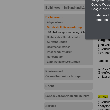
Wir gewähren D
Zum Kom
Google-Websi
Euro kö
Beihilferecht in Bund und Ländern
Google ihre 
(32 GB) 
Büchern
Dürfen wir I
>>>Hier
Beihilferecht
erheben D
Allgemeines
Bundesbeihilfeverordnung
Zur Über
10. Änderungsverordnung BBhV
Bunde
Beihilfe des Bundes - alt -
Allgem
Aufwendungen
§ 20 Ver
Beamtenanwärter
(1) Aufw
Pflegebedürftigkeit
Gebühreno
Referendare
Tabelle
Zahnärztliche Leistungen
(2) § 19 
Kliniken und
(3) Aufw
Gesundheitseinrichtungen
umfassen
Recht
Landesvorschriften zur Beihilfe
UT: ALT
(1) Aufw
Service
analytis