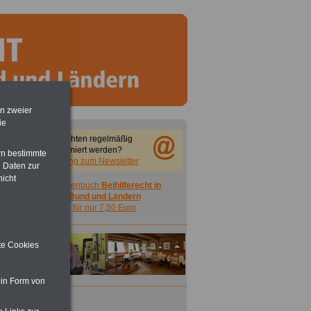
en zweier
ie
Sie möchten regelmäßig
informiert werden?
rn bestimmte
Anmeldung zum Newsletter
 Daten zur
nicht
Taschenbuch
Beihilferecht in
Bund und Ländern
für nur 7,50 Euro
ite Cookies
 in Form von