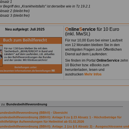
Absatz 1
r Begriff des „Krankheitsfalls" ist derselbe wie in Tz 19.2.1
bsatz 2 (bleibt frei)
bsatz 3 (bleibt frei)
O
nline
S
ervic
e
für 10 Euro
Neu aufgelegt: Juli 2025
(inkl. MwSt.)
Für nur 10,00 Euro bei einer Laufzeit
von 12 Monaten bleiben Sie in den
wichtigsten Fragen zum Öffentlichen
Dienst auf dem Laufenden:
Sie finden im Portal
OnlineService
zehn
10 Bücher bzw. eBooks zum
herunterladen, lesen und
ausdrucken
Mehr Infos
 zu:
Bundesbeihilfeverordnung
undesbeihilfeverordnung (BBhV) - Übersicht
undesbeihilfeverordnung (BBhV): Anlage 9 zu § 23 Absatz 1 - Höchstbeträge für
eihilfefähige Aufwendungen für Heilmittel ab 01.02.2026
undesbeihilfeverordnung (BBhV): Anlage .1 (zu § 6 Absatz 2) - Ausgeschlossene un