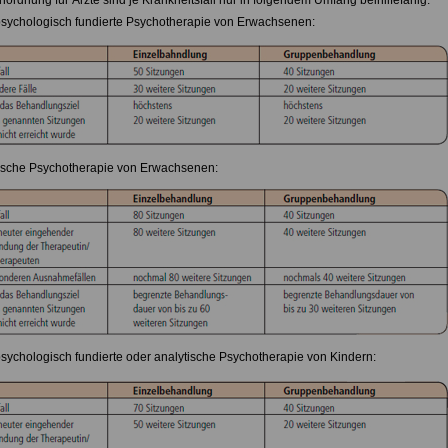
ordnung für Ärzte sind je Krankheitsfall nur in folgendem Umfang beihilfefähig:
npsychologisch fundierte Psychotherapie von Erwachsenen:
tische Psychotherapie von Erwachsenen:
npsychologisch fundierte oder analytische Psychotherapie von Kindern: