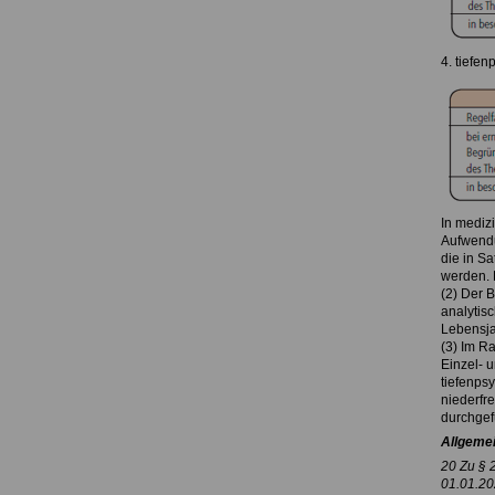
4. tiefe
In mediz
Aufwendu
die in S
werden. 
(2) Der B
analytis
Lebensj
(3) Im R
Einzel- 
tiefenps
niederfr
durchgef
Allgemei
20 Zu § 2
01.01.202